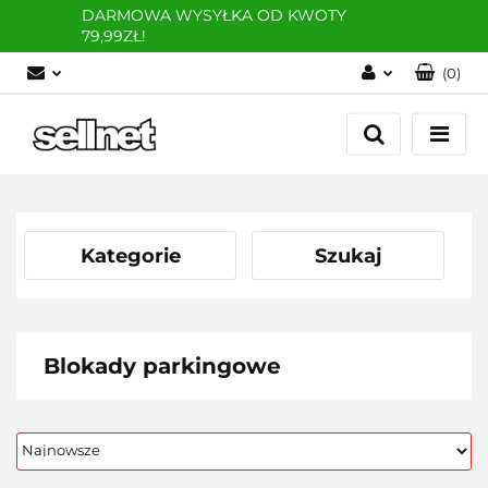
DARMOWA WYSYŁKA OD KWOTY
79,99ZŁ!
(
0
)
Zaloguj się
Zarejestruj się
Dodaj zgłoszenie
Kategorie
Szukaj
Blokady parkingowe