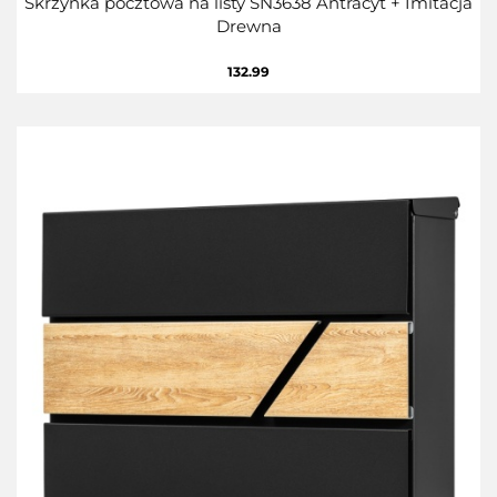
Skrzynka pocztowa na listy SN3638 Antracyt + Imitacja
Drewna
132.99