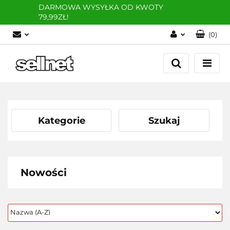
DARMOWA WYSYŁKA OD KWOTY
79,99ZŁ!
(
0
)
Zaloguj się
Zarejestruj się
Dodaj zgłoszenie
Kategorie
Szukaj
Nowości