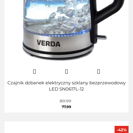
Czajnik dzbanek elektryczny szklany bezprzewodowy
LED SN0617L-12
89.99
77.99
-42%