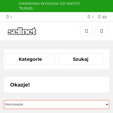
DARMOWA WYSYŁKA OD KWOTY
79,99ZŁ!
(
0
)
Zaloguj się
Zarejestruj się
Dodaj zgłoszenie
Kategorie
Szukaj
Okazje!