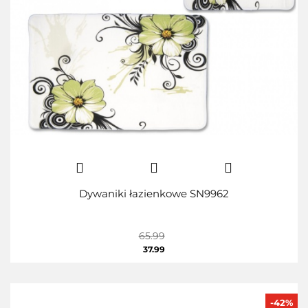
Dywaniki łazienkowe SN9962
65.99
37.99
-42%