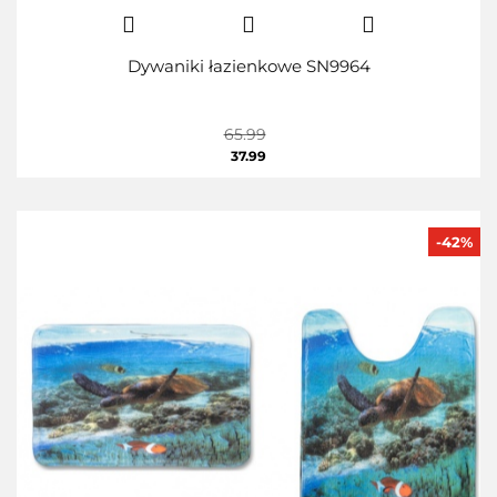
Dywaniki łazienkowe SN9964
65.99
37.99
-42%