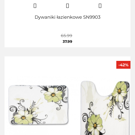
Dywaniki łazienkowe SN9903
65.99
37.99
-42%