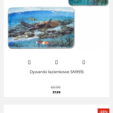
Dywaniki łazienkowe SN9915
65.99
37.99
-23%