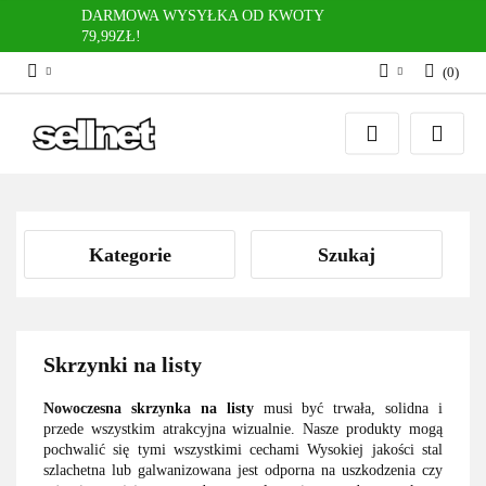
DARMOWA WYSYŁKA OD KWOTY
79,99ZŁ!
(
0
)
Zaloguj się
Zarejestruj się
Dodaj zgłoszenie
Kategorie
Szukaj
Skrzynki na listy
Nowoczesna skrzynka na listy
musi być trwała, solidna i
przede wszystkim atrakcyjna wizualnie. Nasze produkty mogą
pochwalić się tymi wszystkimi cechami Wysokiej jakości stal
szlachetna lub galwanizowana jest odporna na uszkodzenia czy