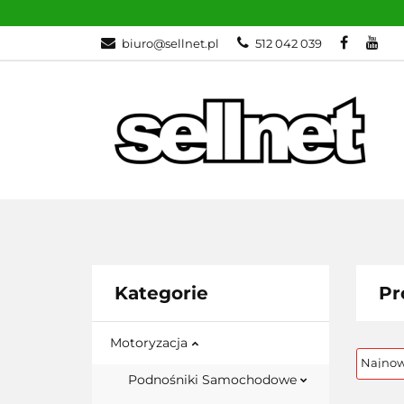
MOTORYZACJA
biuro@sellnet.pl
512 042 039
BESTSELLERY
WSZYSTKIE KATEGORIE
MOTO
Kategorie
Pr
Motoryzacja
Podnośniki Samochodowe