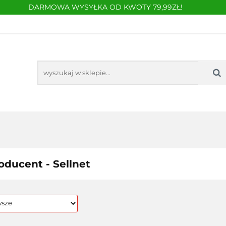
DARMOWA WYSYŁKA OD KWOTY 79,99ZŁ!
DOM I OGRÓD
BLOKADY PARKINGOWE
KONTAKT
RYZACJA
DOM I OGRÓD
BLOKADY PARKINGOWE
oducent - Sellnet