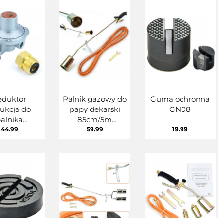
eduktor
Palnik gazowy do
Guma ochronna
ukcja do
papy dekarski
GN08
alnika
85cm/5m
wego butli
SN0283P
44.99
59.99
19.99
pan butan
0240/01