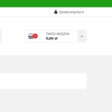
NOWOŚCI
Strefa klienta
Zaloguj się
Zarejestruj się
TWÓJ KOSZYK
0
Dodaj zgłoszenie
0,00 zł
NOWOŚCI
BESTSELLERY
KONTAKT