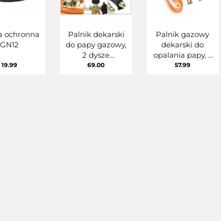
 ochronna
Palnik dekarski
Palnik gazowy
GN12
do papy gazowy,
dekarski do
2 dysze
opalania papy, 3
100cm/5m
dysze SN0286
19.99
69.00
57.99
SN0285